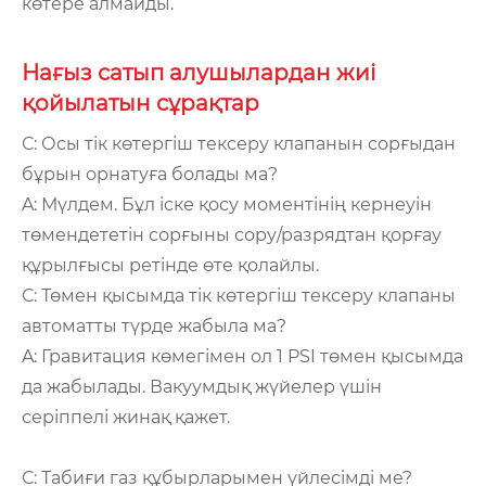
көтере алмайды.
Нағыз сатып алушылардан жиі
қойылатын сұрақтар
С: Осы тік көтергіш тексеру клапанын сорғыдан
бұрын орнатуға болады ма?
A: Мүлдем. Бұл іске қосу моментінің кернеуін
төмендететін сорғыны сору/разрядтан қорғау
құрылғысы ретінде өте қолайлы.
С: Төмен қысымда тік көтергіш тексеру клапаны
автоматты түрде жабыла ма?
A: Гравитация көмегімен ол 1 PSI төмен қысымда
да жабылады. Вакуумдық жүйелер үшін
серіппелі жинақ қажет.
С: Табиғи газ құбырларымен үйлесімді ме?