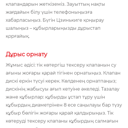
клапандарын жеткіземіз. Зауыттың нақты
жағдайын білу үшін телефоныңызға
хабарласыңыз. Бүгін Цзинькиге қоңырау
шалыңыз – құбырларыңызды дұрыстап
қорғайық.
Дұрыс орнату
Жұмыс әдісі: тік көтергіш тексеру клапанын су
ағыны жоғары қарай тігінен орнатыңыз. Клапан
дискі еркін түсуі керек. Көлденең орнатпаңыз;
дискінің жабысуы ағып кетуіне әкеледі. Тазалау
және құбырлар: құбырды ұстап тұру үшін
құбырдың диаметрінен 8 есе саңылауы бар түзу
құбыр бөлігін жоғары қарай қалдырыңыз. Тік
көтеруді тексеру клапаны құбырдың салмағын