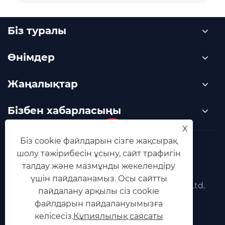
Біз туралы
Өнімдер
Жаңалықтар
Бізбен хабарласыңы
X
Біз cookie файлдарын сізге жақсырақ
Links
Sitemap
RSS
XML
шолу тәжірибесін ұсыну, сайт трафигін
талдау және мазмұнды жекелендіру
Құпиялылық саясаты
үшін пайдаланамыз. Осы сайтты
Copyright © 2025 Foshan Jinqiu Valve Co., Ltd.
пайдалану арқылы сіз cookie
Барлық құқықтар қорғалған.
файлдарын пайдалануымызға
келісесіз.
Құпиялылық саясаты