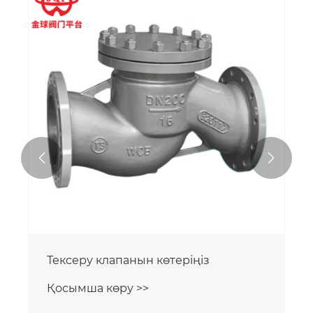


Тексеру клапанын көтеріңіз
Қосымша көру >>