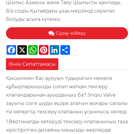
Шығыс Азияны және Таяу Шығысты қамтиды.
Біз сіздің Қытайдағы ұзақ мерзімді серіктес
болуды асыға күтеміз.
Сұрау жіберу
Facebook
X
WhatsApp
Pinterest
LinkedIn
Share
Өнім Сипаттамасы
Қысыммен бас ауруын тудыратын немесе
құбырларыңызды соғып жатқан тексеру
клапандарынан ауырдыңыз ба? Jinqiu Valve
зауыты сізге шуды өшіре алатын жоғары сапалы
тік көтергіш тексеру клапанын ұсынғысы келеді.
1.Вертикалды көтеруді тексеру клапанының таза
кірістірілген дизайны маңызды жерлерде