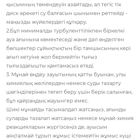
қысымның төмендеуін азайтады, ал тегіс тік
диск әрекеті су балғасын шынымен реттейді -
маңызды жүйелердегі құтқару.
2.Бұл минималды турбуленттілікпен біркелкі
ауа ағынына көмектеседі және дәл өңделген
бөлшектер сұйықтықтың бір тамшысының кері
ағып кетуіне жол бермейтін тығыз
тығыздағышты қамтамасыз етеді.
3. Мұнай өңдеу зауытының қатты буынан, улы
химиялық желілерден немесе суды тазарту
шөгінділерінен төтеп беру үшін берік салынған,
бұл қайраңдық жауынгер емес.
Шикі мұнайды тасымалдап жатсаңыз, ағынды
суларды тазалап жатсаңыз немесе мұнай-химия
реакцияларын жүргізсеңіз де, ауысым
аяқталмай тұрып жұмыс істемейтін жұмыс күші