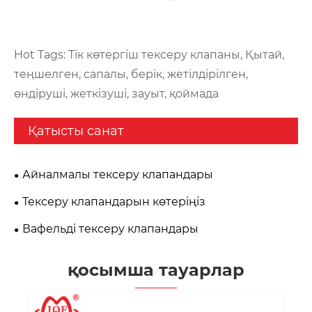
Hot Tags: Тік көтергіш тексеру клапаны, Қытай,
теңшелген, сапалы, берік, жетілдірілген,
өндіруші, жеткізуші, зауыт, қоймада
Қатысты санат
Айналмалы тексеру клапандары
Тексеру клапандарын көтеріңіз
Вафельді тексеру клапандары
қосымша тауарлар