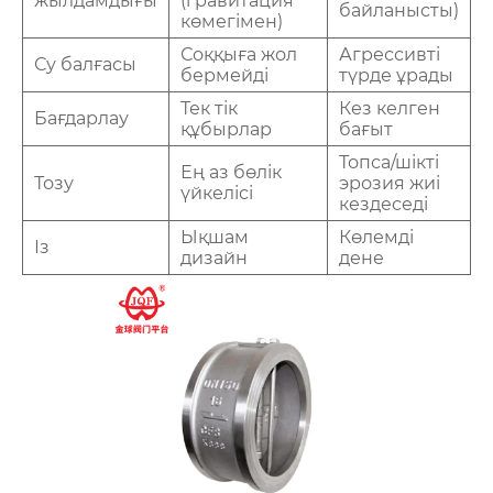
жылдамдығы
(гравитация
байланысты)
көмегімен)
Соққыға жол
Агрессивті
Су балғасы
бермейді
түрде ұрады
Тек тік
Кез келген
Бағдарлау
құбырлар
бағыт
Топса/шікті
Ең аз бөлік
Тозу
эрозия жиі
үйкелісі
кездеседі
Ықшам
Көлемді
Із
дизайн
дене