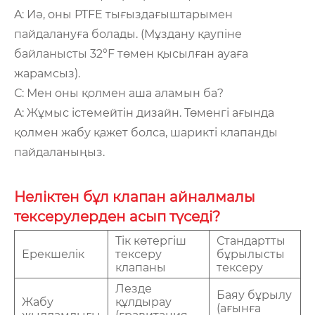
A: Иә, оны PTFE тығыздағыштарымен
пайдалануға болады. (Мұздану қаупіне
байланысты 32°F төмен қысылған ауаға
жарамсыз).
С: Мен оны қолмен аша аламын ба?
A: Жұмыс істемейтін дизайн. Төменгі ағында
қолмен жабу қажет болса, шарикті клапанды
пайдаланыңыз.
Неліктен бұл клапан айналмалы
тексерулерден асып түседі?
Тік көтергіш
Стандартты
Ерекшелік
тексеру
бұрылысты
клапаны
тексеру
Лезде
Баяу бұрылу
Жабу
құлдырау
(ағынға