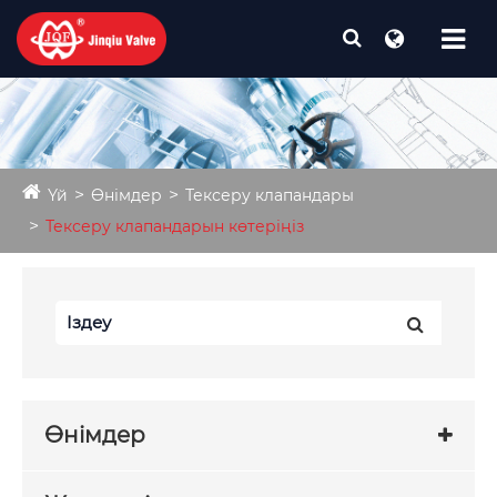
Үй
Өнімдер
Тексеру клапандары
Тексеру клапандарын көтеріңіз
Өнімдер