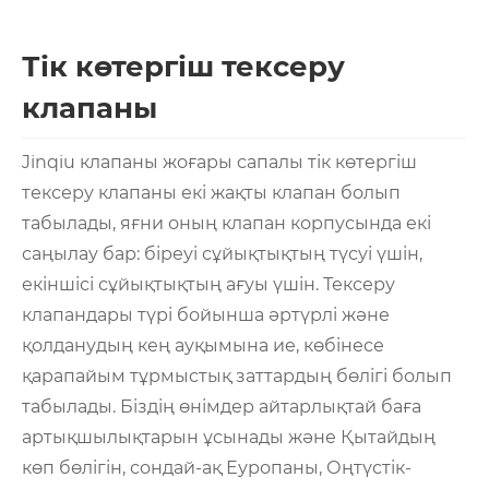
Тік көтергіш тексеру
клапаны
Jinqiu клапаны жоғары сапалы тік көтергіш
тексеру клапаны екі жақты клапан болып
табылады, яғни оның клапан корпусында екі
саңылау бар: біреуі сұйықтықтың түсуі үшін,
екіншісі сұйықтықтың ағуы үшін. Тексеру
клапандары түрі бойынша әртүрлі және
қолданудың кең ауқымына ие, көбінесе
қарапайым тұрмыстық заттардың бөлігі болып
табылады. Біздің өнімдер айтарлықтай баға
артықшылықтарын ұсынады және Қытайдың
көп бөлігін, сондай-ақ Еуропаны, Оңтүстік-