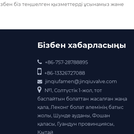
мызбен біз теңшелген қызметтерді ұсынамыз және
Бізбен хабарласыңы
+86-757-28788895
+86-13326727088
jinqiufamen@jinqiuvalve.com
№1, Солтүстік 1-жол, тот
баспайтын болаттан жасалған жаңа
қала, Леконг болат әлемінің батыс
жолы, Шунде ауданы, Фошан
қаласы, Гуандун провинциясы,
Қытай