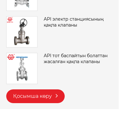
API электр станциясының
қақпа клапаны
API тот баспайтын болаттан
жасалған қақпа клапаны
Қосымша көру