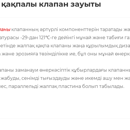
 қақпалы клапан зауыты
паны
клапанның әртүрлі компоненттерін таратады жән
турасы -29-дан 121℃-ге дейінгі мұнай және табиғи
 ретінде жалпақ қақпа клапаны жаңа құрылымдық ди
а және эрозияға төзімділікке ие, бұл оны мұнай өнер
паны заманауи өнеркәсіптік құбырлардағы клапанны
 жабуды, сенімді тығыздауды және икемді ашу мен 
ес, параллельді жалпақ пластина болып табылады.