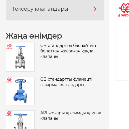
Тексеру клапандары

Жаңа өнімдер
GB стандартты баспайтын
болаттан жасалған қақпа
клапаны
GB стандартты фланецті
ысырма клапандары
API жоғары қысымды қақпақ
клапаны