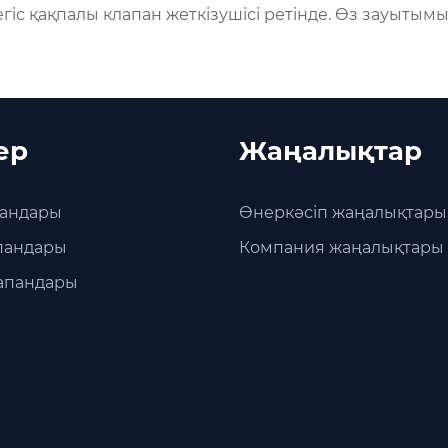
егіс қақпалы клапан жеткізушісі ретінде. Өз зауыты
ер
Жаңалықтар
пандары
Өнеркәсіп жаңалықтары
апандары
Компания жаңалықтары
лапандары