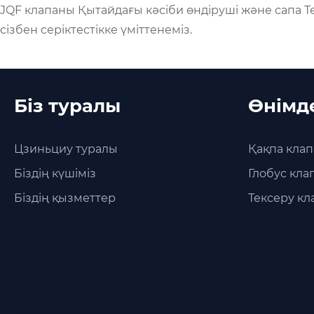
JQF клапаны Қытайдағы кәсіби өндіруші және сапа Т
сізбен серіктестікке үміттенеміз.
Біз туралы
Өнімд
Цзиньциу туралы
Қақпа кла
Біздің күшіміз
Глобус кл
Біздің қызметтер
Тексеру к