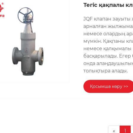
Тегіс қақпалы к
JQF клапан зауыты 
арналған жылжымал
немесе олардың ар
мүмкін. Қақпаны к
немесе қалқымалы 
басқарылады. Егер 
онда алаңдаушылық
толықтыра алады.
Қосымша көру >>
«
1