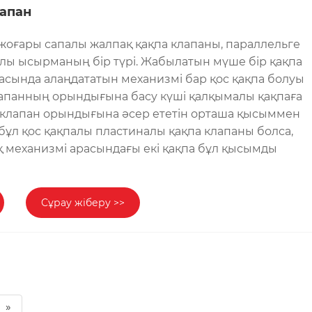
лапан
жоғары сапалы жалпақ қақпа клапаны, параллельге
ы ысырманың бір түрі. Жабылатын мүше бір қақпа
асында алаңдататын механизмі бар қос қақпа болуы
лапанның орындығына басу күші қалқымалы қақпаға
клапан орындығына әсер ететін орташа қысыммен
бұл қос қақпалы пластиналы қақпа клапаны болса,
 механизмі арасындағы екі қақпа бұл қысымды
Сұрау жіберу >>
»