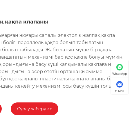
қ қақпа клапаны
ығарған жоғары сапалы электрлік жалпақ қақпа
 бөлігі параллель қақпа болып табылатын
болып табылады. Жабылатын мүше бір қақпа
аңдататын механизмі бар қос қақпа болуы мүмкін.
 орындығына басу күші қалқымалы қақпаға немесе
орындығына әсер ететін орташа қысыммен
WhatsApp
бұл қос қақпалы пластиналы қақпа клапаны болса,
ндағы кеңейту механизмі осы басу күшін толықтыра
E-Mail
Сұрау жіберу >>