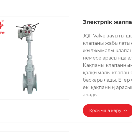
Электрлік жалпа
JQF Valve зауыты ш
клапаны жабылатын
жылжымалы клапан 
немесе арасында ал
Қақпаны клапанның
қалқымалы клапан 
басқарылады. Егер 
екі қақпаның арасы
алады.
Қосымша көру >>