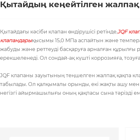
Қытайдың кеңейтілген жалпақ
Қытайдағы кәсіби клапан өндірушісі ретінде,
JQF кла
клапандары
қысымы 15,0 МПа аспайтын және темпера
жабуды және реттеуді басқаруға арналған құрылғы
ерекшеленеді. Ол сондай-ақ күшті коррозияға, тозуғ
JQF клапаны зауытының теңшелген жалпақ қақпа кла
табылады. Ол қалқымалы орынды, екі жақты ашу мен
негізгі айырмашылығы оның қақпасы сына тәрізді ем