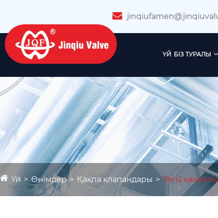
jinqiufamen@jinqiuval
ҮЙ
БІЗ ТУРАЛЫ
Үй
Өнімдер
Қақпа клапандары
Тегіс қақпал