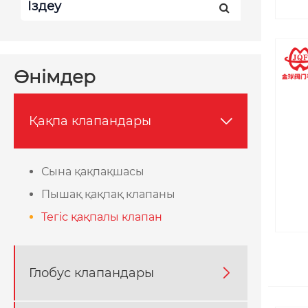
Өнімдер
Қақпа клапандары

Сына қақпақшасы
Пышақ қақпақ клапаны
Тегіс қақпалы клапан
Глобус клапандары
