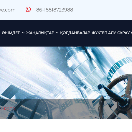
ve.com
+86-18818723988
ӨНІМДЕР
ЖАҢАЛЫҚТАР
ҚОЛДАНБАЛАР
ЖҮКТЕП АЛУ
СҰРАУ 
ы клапан