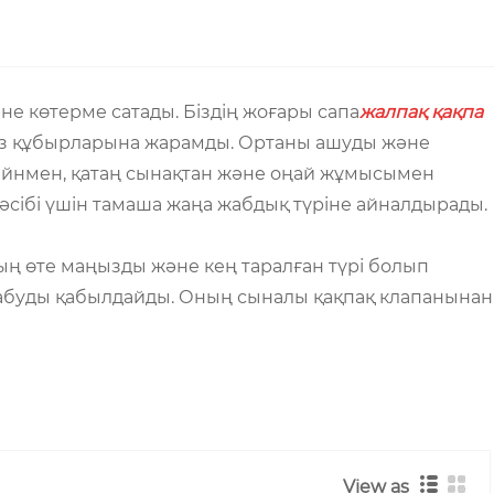
е көтерме сатады. Біздің жоғары сапа
жалпақ қақпа
 газ құбырларына жарамды. Ортаны ашуды және
зайнмен, қатаң сынақтан және оңай жұмысымен
кәсібі үшін тамаша жаңа жабдық түріне айналдырады.
ң өте маңызды және кең таралған түрі болып
жабуды қабылдайды. Оның сыналы қақпақ клапанынан
View as