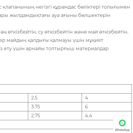
бус клапанының негізгі құрамдас бөліктері толығымен
ғары жылдамдықтағы ауа ағыны бөлшектерін
аң өткізбейтін, су өткізбейтін және май өткізбейтін.
ер майдың қалдығы қалмауы үшін мұқият
ыз ету үшін арнайы толтырғыш материалдар
2.5
4
3.75
6
2.75
4.4
WhatsApp