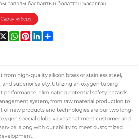
ры сапалы баспайтын болаттан жасалған.
Сұрау жіберу
acebook
X
WhatsApp
Pinterest
LinkedIn
Share
 from high-quality silicon brass or stainless steel,
 and superior safety. Utilizing an oxygen tubing
t performance, eliminating potential safety hazards
 management system, from raw material production to
t of new products and technologies are our two long-
 oxygen special globe valves that meet customer and
service, along with our ability to meet customized
 development.