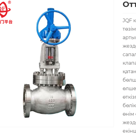
От
JQF 
төзім
арты
жезд
сапал
клап
қата
бөлш
өлше
өткі
бөлі
өнім 
жезде
екінш