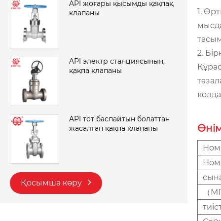
API жоғары қысымды қақпақ
1. Өр
клапаны
мысда
тасым
2. Бі
API электр станциясының
Құрас
қақпа клапаны
тазал
қолд
API тот баспайтын болаттан
Өнім
жасалған қақпа клапаны
Ном
Ном
сын
Қосымша көру
（М
тиіс