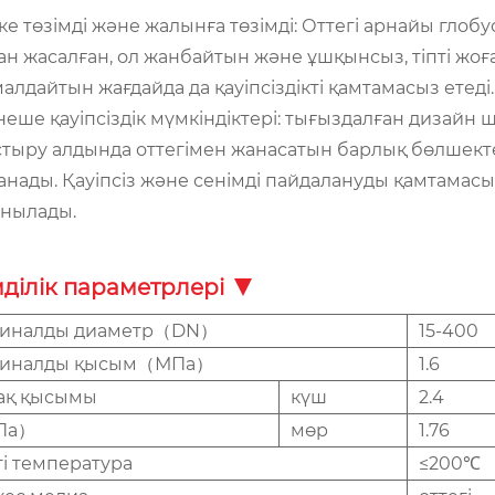
тке төзімді және жалынға төзімді: Оттегі арнайы гло
н жасалған, ол жанбайтын және ұшқынсыз, тіпті жо
алдайтын жағдайда да қауіпсіздікті қамтамасыз етеді.
рнеше қауіпсіздік мүмкіндіктері: тығыздалған дизайн ш
тыру алдында оттегімен жанасатын барлық бөлшект
анады. Қауіпсіз және сенімді пайдалануды қамтамас
анылады.
ділік параметрлері
иналды диаметр（DN）
15-400
иналды қысым（МПа）
1.6
ақ қысымы
күш
2.4
Па）
мөр
1.76
ті температура
≤200℃