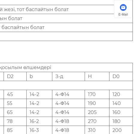
 жезі, тот баспайтын болат
E-Mail
ын болат
т баспайтын болат
 қосылым өлшемдері
D2
b
З-д
H
D0
45
14-2
4-Φ14
170
120
55
14-2
4-Φ14
190
140
65
14-2
4-Φ14
205
160
78
16-2
4-Φ18
270
180
85
16-3
4-Φ18
310
200