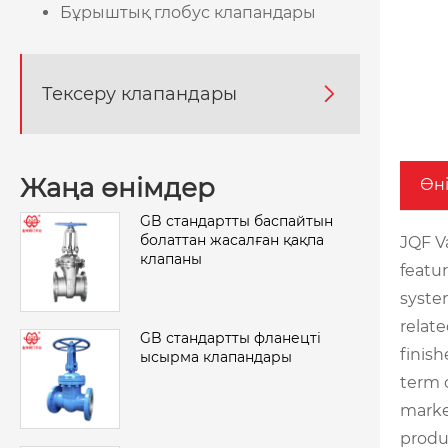
Бұрыштық глобус клапандары
Тексеру клапандары

Жаңа өнімдер
Өн
GB стандартты баспайтын
болаттан жасалған қақпа
JQF Va
клапаны
featur
syste
relat
GB стандартты фланецті
finis
ысырма клапандары
term 
marke
produ