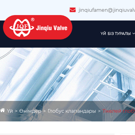
jinqiufamen@jinqiuval
ҮЙ
БІЗ ТУРАЛЫ
Үй
Өнімдер
Глобус клапандары
Тікелей гло