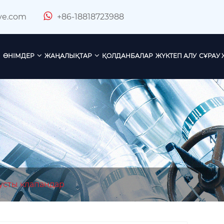
ve.com
+86-18818723988
ӨНІМДЕР
ЖАҢАЛЫҚТАР
ҚОЛДАНБАЛАР
ЖҮКТЕП АЛУ
СҰРАУ 
бусты клапандар