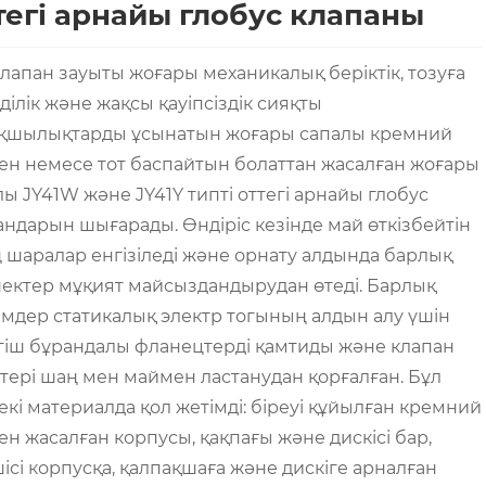
тегі арнайы глобус клапаны
клапан зауыты жоғары механикалық беріктік, тозуға
ділік және жақсы қауіпсіздік сияқты
қшылықтарды ұсынатын жоғары сапалы кремний
ен немесе тот баспайтын болаттан жасалған жоғары
ы JY41W және JY41Y типті оттегі арнайы глобус
андарын шығарады. Өндіріс кезінде май өткізбейтін
ң шаралар енгізіледі және орнату алдында барлық
ектер мұқият майсыздандырудан өтеді. Барлық
мдер статикалық электр тогының алдын алу үшін
згіш бұрандалы фланецтерді қамтиды және клапан
ктері шаң мен маймен ластанудан қорғалған. Бұл
екі материалда қол жетімді: біреуі құйылған кремний
н жасалған корпусы, қақпағы және дискісі бар,
ісі корпусқа, қалпақшаға және дискіге арналған