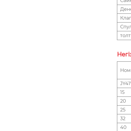
Сәй
Ден
Кла
Спу
тол
Негі
Ном
JY4
15
20
25
32
40