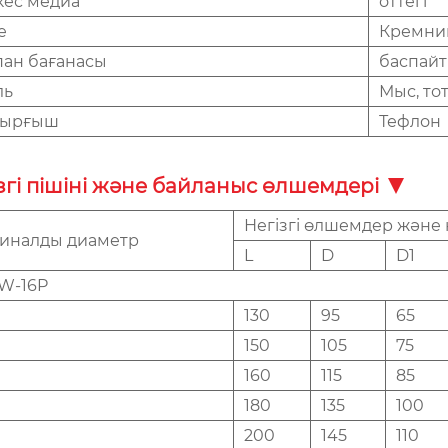
кес медиа
оттегі
е
Кремний
пан бағанасы
баспайт
ль
Мыс, то
тырғыш
Тефлон
згі пішіні және байланыс өлшемдері
Негізгі өлшемдер және
иналды диаметр
L
D
D1
1W-16P
130
95
65
150
105
75
160
115
85
180
135
100
200
145
110