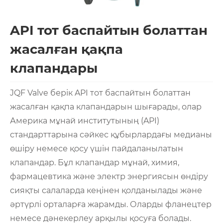
API тот баспайтын болаттан
жасалған қақпа
клапандары
JQF Valve берік API тот баспайтын болаттан
жасалған қақпа клапандарын шығарады, олар
Америка мұнай институтының (API)
стандарттарына сәйкес құбырлардағы медианы
өшіру немесе қосу үшін пайдаланылатын
клапандар. Бұл клапандар мұнай, химия,
фармацевтика және электр энергиясын өндіру
сияқты салаларда кеңінен қолданылады және
әртүрлі орталарға жарамды. Оларды фланецтер
немесе дәнекерлеу арқылы қосуға болады.