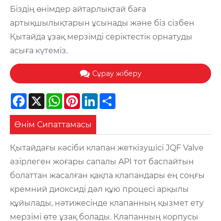
Біздің өнімдер айтарлықтай баға
артықшылықтарын ұсынады және біз сізбен
Қытайда ұзақ мерзімді серіктестік орнатуды
асыға күтеміз.
Сұрау жіберу
Facebook
X
WhatsApp
Pinterest
LinkedIn
Share
Өнім Сипаттамасы
Қытайдағы кәсіби клапан жеткізушісі JQF Valve
әзірлеген жоғары сапалы API тот баспайтын
болаттан жасалған қақпа клапандары ең соңғы
кремний диоксиді дәл құю процесі арқылы
құйылады, нәтижесінде клапанның қызмет ету
мерзімі өте ұзақ болады. Клапанның корпусы