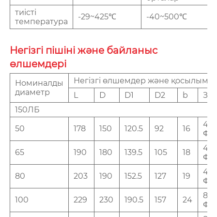
тиісті
-29~425℃
-40~500℃
температура
Негізгі пішіні және байланыс
өлшемдері
Негізгі өлшемдер және қосылым 
Номиналды
диаметр
L
D
D1
D2
b
З-д
150ЛБ
4-
50
178
150
120.5
92
16
Φ19
4-
65
190
180
139.5
105
18
Φ19
4-
80
203
190
152.5
127
19
Φ19
8-
100
229
230
190.5
157
24
Φ19