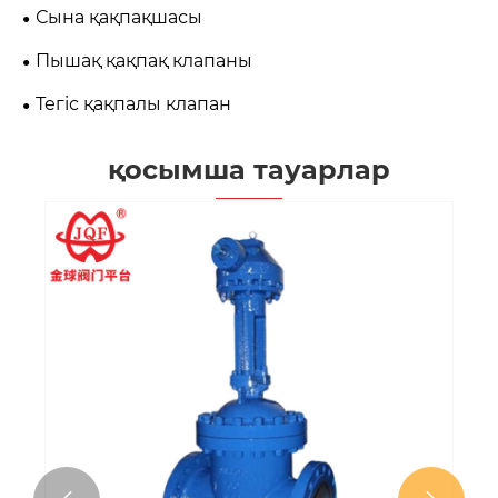
Сына қақпақшасы
Пышақ қақпақ клапаны
Тегіс қақпалы клапан
қосымша тауарлар
Ж
к
Қ