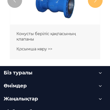


Конусты беріліс қақпасының
клапаны
Қосымша көру >>
Біз туралы
Өнімдер
Жаңалықтар