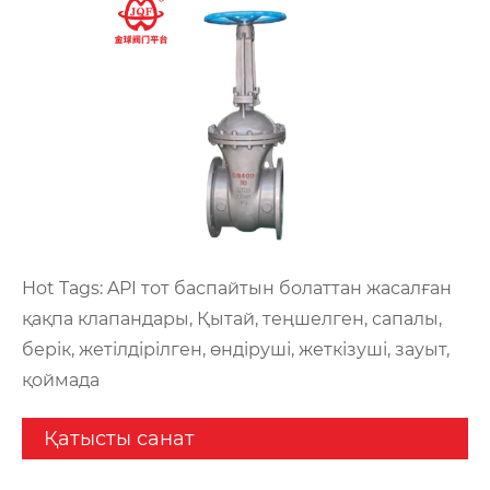
Hot Tags: API тот баспайтын болаттан жасалған
қақпа клапандары, Қытай, теңшелген, сапалы,
берік, жетілдірілген, өндіруші, жеткізуші, зауыт,
қоймада
Қатысты санат