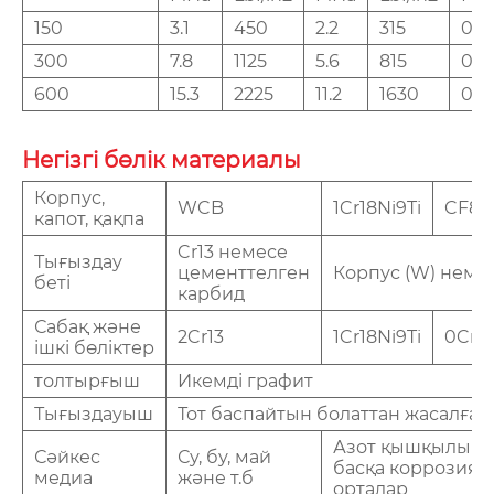
150
3.1
450
2.2
315
0.6
300
7.8
1125
5.6
815
0.6
600
15.3
2225
11.2
1630
0.6
Негізгі бөлік материалы
Корпус,
WCB
1Cr18Ni9Ti
CF8(
капот, қақпа
Cr13 немесе
Тығыздау
цементтелген
Корпус (W) немес
беті
карбид
Сабақ және
2Cr13
1Cr18Ni9Ti
0Cr19
ішкі бөліктер
толтырғыш
Икемді графит
Тығыздауыш
Тот баспайтын болаттан жасалға
Азот қышқылы ж
Сәйкес
Су, бу, май
басқа коррозиял
медиа
және т.б
орталар