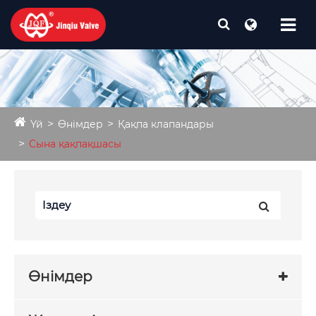
Үй
Өнімдер
Қақпа клапандары
Сына қақпақшасы
Өнімдер