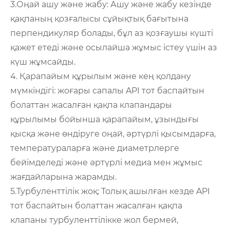
3.Оңай ашу және жабу: Ашу және жабу кезінде
қақпаның қозғалысы сұйықтық бағытына
перпендикуляр болады, бұл аз қозғаушы күшті
қажет етеді және осылайша жұмыс істеу үшін аз
күш жұмсайды.
4. Қарапайым құрылым және кең қолдану
мүмкіндігі: жоғары сапалы API тот баспайтын
болаттан жасалған қақпа клапандары
құрылымы бойынша қарапайым, ұзындығы
қысқа және өндіруге оңай, әртүрлі қысымдарға,
температураларға және диаметрлерге
бейімделеді және әртүрлі медиа мен жұмыс
жағдайларына жарамды.
5.Турбуленттілік жоқ: Толық ашылған кезде API
тот баспайтын болаттан жасалған қақпа
клапаны турбуленттілікке жол бермей,