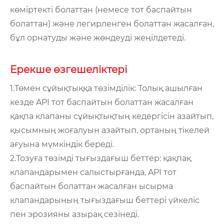
көміртекті болаттан (немесе тот баспайтын
болаттан) және легирленген болаттан жасалған,
бұл орнатуды және жөндеуді жеңілдетеді.
Ерекше өзгешеліктері
1.Төмен сұйықтыққа төзімділік: Толық ашылған
кезде API тот баспайтын болаттан жасалған
қақпа клапаны сұйықтықтың кедергісін азайтып,
қысымның жоғалуын азайтып, ортаның тікелей
ағуына мүмкіндік береді.
2.Тозуға төзімді тығыздағыш беттер: қақпақ
клапандарымен салыстырғанда, API тот
баспайтын болаттан жасалған ысырма
клапандарының тығыздағыш беттері үйкеліс
пен эрозияны азырақ сезінеді.